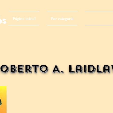
Página inicial
Por categoria
Por escritor(a
os
oberto A. Laidl