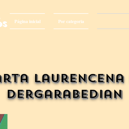
Página inicial
Por categoria
Por escritor(a
os
rta Laurencena
Dergarabedian